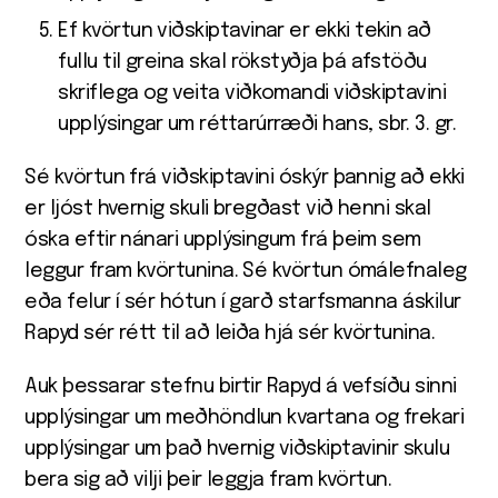
Ef kvörtun viðskiptavinar er ekki tekin að
fullu til greina skal rökstyðja þá afstöðu
skriflega og veita viðkomandi viðskiptavini
upplýsingar um réttarúrræði hans, sbr. 3. gr.
Sé kvörtun frá viðskiptavini óskýr þannig að ekki
er ljóst hvernig skuli bregðast við henni skal
óska eftir nánari upplýsingum frá þeim sem
leggur fram kvörtunina. Sé kvörtun ómálefnaleg
eða felur í sér hótun í garð starfsmanna áskilur
Rapyd sér rétt til að leiða hjá sér kvörtunina.
Auk þessarar stefnu birtir Rapyd á vefsíðu sinni
upplýsingar um meðhöndlun kvartana og frekari
upplýsingar um það hvernig viðskiptavinir skulu
bera sig að vilji þeir leggja fram kvörtun.