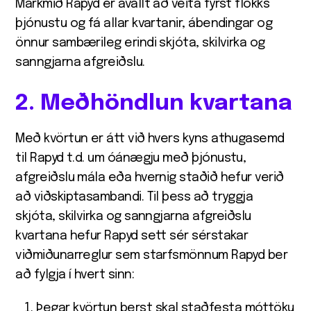
Markmið Rapyd er ávallt að veita fyrst flokks
þjónustu og fá allar kvartanir, ábendingar og
önnur sambærileg erindi skjóta, skilvirka og
sanngjarna afgreiðslu.
2. Meðhöndlun kvartana
Með kvörtun er átt við hvers kyns athugasemd
til Rapyd t.d. um óánægju með þjónustu,
afgreiðslu mála eða hvernig staðið hefur verið
að viðskiptasambandi. Til þess að tryggja
skjóta, skilvirka og sanngjarna afgreiðslu
kvartana hefur Rapyd sett sér sérstakar
viðmiðunarreglur sem starfsmönnum Rapyd ber
að fylgja í hvert sinn:
Þegar kvörtun berst skal staðfesta móttöku