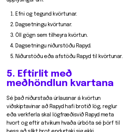
upplýsingar um:
Efni og tegund kvörtunar.
Dagsetningu kvörtunar.
Öll gögn sem tilheyra kvörtun.
Dagsetningu niðurstöðu Rapyd.
Niðurstöðu eða afstöðu Rapyd til kvörtunar.
5. Eftirlit með
meðhöndlun kvartana
Sé það niðurstaða úrlausnar á kvörtun
viðskiptavinar að Rapyd hafi brotið lög, reglur
eða verkferla skal lögfræðisvið Rapyd meta
hvort og eftir atvikum hvaða úrbóta sé þörf til
þess að slíkt brot endurtaki sig ekki.