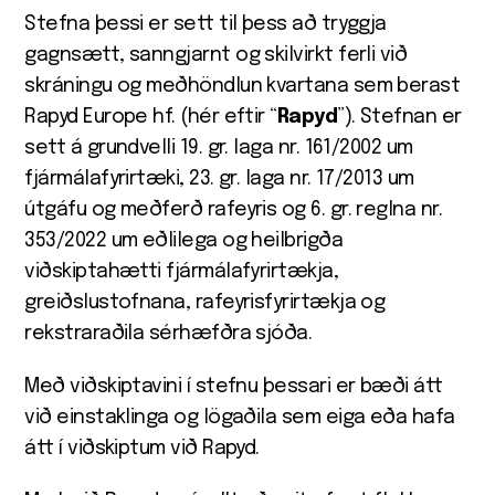
Stefna þessi er sett til þess að tryggja
gagnsætt, sanngjarnt og skilvirkt ferli við
skráningu og meðhöndlun kvartana sem berast
Rapyd Europe hf. (hér eftir “
Rapyd
”). Stefnan er
sett á grundvelli 19. gr. laga nr. 161/2002 um
fjármálafyrirtæki, 23. gr. laga nr. 17/2013 um
útgáfu og meðferð rafeyris og 6. gr. reglna nr.
353/2022 um eðlilega og heilbrigða
viðskiptahætti fjármálafyrirtækja,
greiðslustofnana, rafeyrisfyrirtækja og
rekstraraðila sérhæfðra sjóða.
Með viðskiptavini í stefnu þessari er bæði átt
við einstaklinga og lögaðila sem eiga eða hafa
átt í viðskiptum við Rapyd.