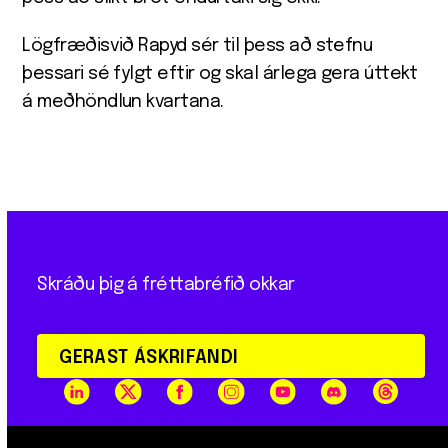
Lögfræðisvið Rapyd sér til þess að stefnu
þessari sé fylgt eftir og skal árlega gera úttekt
á meðhöndlun kvartana.
Skráðu þig á fréttabréfið okkar
GERAST ÁSKRIFANDI