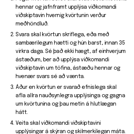
hennar og jafnframt upplýsa viðkomandi
viðskiptavin hvernig kvörtunin verður
meðhöndluð.
Svara skal kvörtun skriflega, eða með
sambærilegum hætti og hún barst, innan 35
virkra daga. Sé það ekki hægt, af einhverjum
ástæðum, ber að upplýsa viðkomandi
viðskiptavin um töfina, ástæðu hennar og
hvenær svars sé að vænta.
Áður en kvörtun er svarað efnislega skal
afla allra nauðsynlegra upplýsinga og gagna
um kvörtunina og þau metin á hlutlægan
hátt.
Veita skal viðkomandi viðskiptavini
upplýsingar á skýran og skilmerkilegan máta.