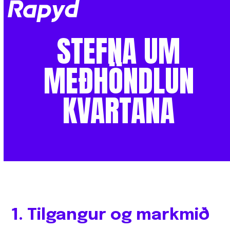
Op
Clo
mob
mob
STEFNA
UM
me
me
MEÐHÖNDLUN
KVARTANA
1. Tilgangur og markmið