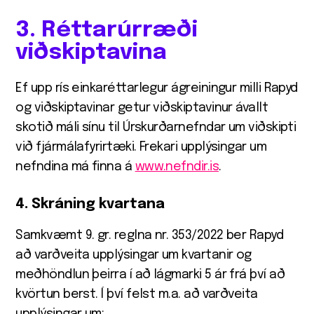
3. Réttarúrræði
viðskiptavina
Ef upp rís einkaréttarlegur ágreiningur milli Rapyd
og viðskiptavinar getur viðskiptavinur ávallt
skotið máli sínu til Úrskurðarnefndar um viðskipti
við fjármálafyrirtæki. Frekari upplýsingar um
nefndina má finna á
www.nefndir.is
.
4. Skráning kvartana
Samkvæmt 9. gr. reglna nr. 353/2022 ber Rapyd
að varðveita upplýsingar um kvartanir og
meðhöndlun þeirra í að lágmarki 5 ár frá því að
kvörtun berst. Í því felst m.a. að varðveita