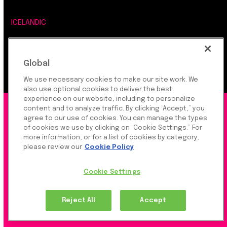
ICELANDIC
LEGAL, SECURITY & PRIVACY
Global
We use necessary cookies to make our site work. We
also use optional cookies to deliver the best
experience on our website, including to personalize
content and to analyze traffic. By clicking “Accept,” you
©2026 Rapyd Financial Network (2016) Ltd.
agree to our use of cookies. You can manage the types
of cookies we use by clicking on “Cookie Settings.” For
more information, or for a list of cookies by category,
Product Privacy Policy
|
Site Privacy Policy
|
Cookie
please review our
Cookie Policy
Settings
Cookie Settings
Rapyd Financial Network (2016) Ltd. is a FinTech
Reject All
Accept
Company, which operates globally via regulated
regional group companies and several additional