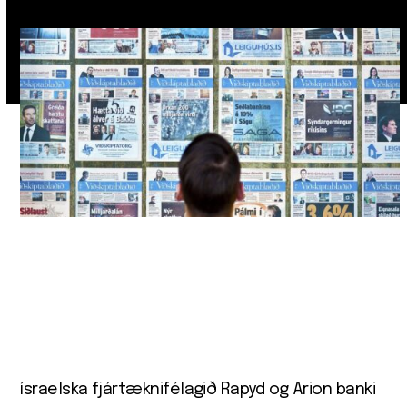
ísraelska fjár­tækni­fé­lagið Ra­pyd og Arion banki