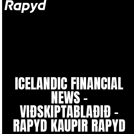
Op
Clo
mob
mob
me
me
ICELANDIC FINANCIAL
NEWS –
VIÐSKIPTABLAÐIÐ –
RAPYD KAUPIR RAPYD