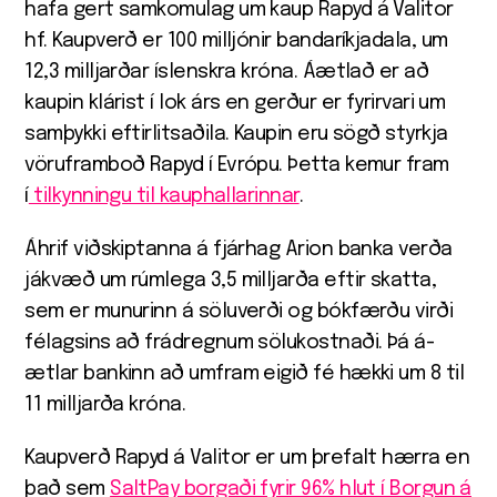
hafa gert sam­komu­lag um kaup Ra­pyd á Valitor
hf. Kaup­verð er 100 milljónir banda­ríkja­dala, um
12,3 milljarðar ís­lenskra króna. Áætlað er að
kaupin klárist í lok árs en gerður er fyrirvari um
samþykki eftirlitsaðila. Kaupin eru sögð styrkja
vöruframboð Rapyd í Evrópu. Þetta kemur fram
í
til­kynningu til kaup­hallarinnar
.
Á­hrif við­skiptanna á fjár­hag Arion banka verða
já­kvæð um rúmlega 3,5 milljarða eftir skatta,
sem er munurinn á sölu­verði og bók­færðu virði
fé­lagsins að frá­dregnum sölu­kostnaði. Þá á­
ætlar bankinn að um­fram eigið fé hækki um 8 til
11 milljarða króna.
Kaupverð Rapyd á Valitor er um þrefalt hærra en
það sem
SaltPay borgaði fyrir 96% hlut í Borgun á