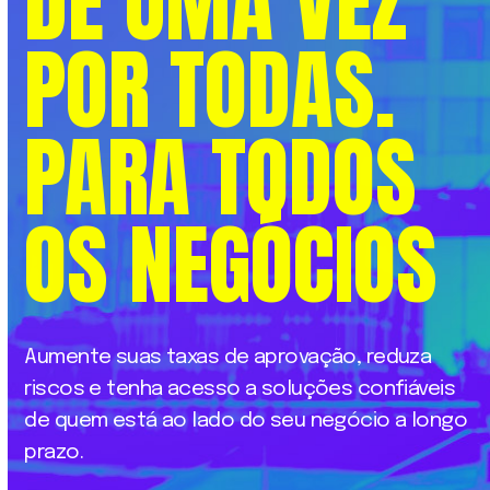
DE
UMA
VEZ
POR
TODAS.
PARA
TODOS
OS
NEGÓCIOS
Aumente
suas
taxas
de
aprovação,
reduza
riscos
e
tenha
acesso
a
soluções
confiáveis
de
quem
está
ao
lado
do
seu
negócio
a
longo
prazo.