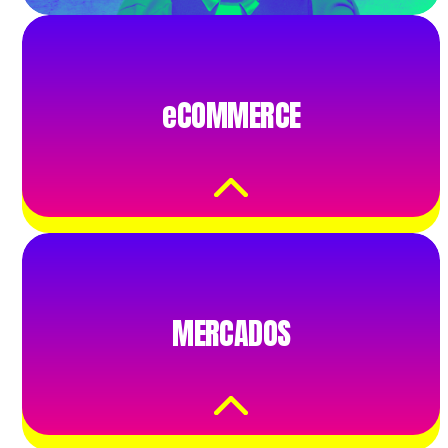
eCOMMERCE
eCOMMERCE
Aceite cartões e mais de
900 formas de
pagamento.
MERCADOS
MERCADOS
Receba e envie
pagamentos em uma
única plataforma.