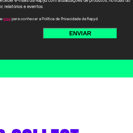
eceber e-mails da Rapyd com atualizações de produtos, notícias do
r, relatórios e eventos.
ue
aqui
para conhecer a Política de Privacidade da Rapyd.