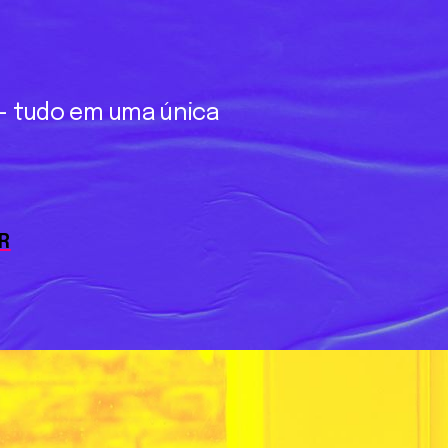
—
tudo
em
uma
única
R