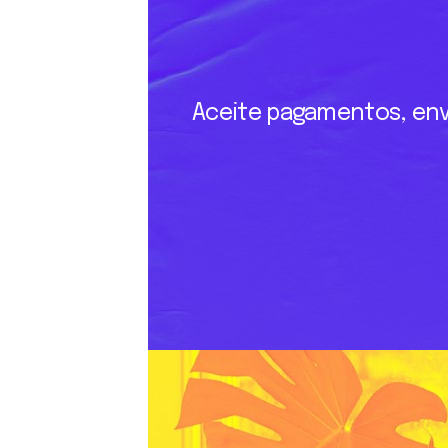
Aceite
pagamentos,
env