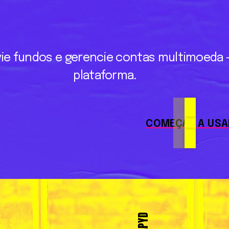
ie
fundos
e
gerencie
contas
multimoeda
plataforma.
COMEÇAR A USA