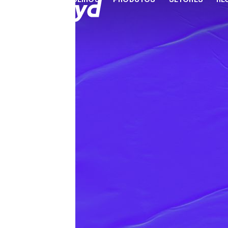
PARCEIROS
PRODUTOS
SETORES
RE
INFRAESTRUTURA DE SERVIÇOS
FINANCEIROS
Aceitar pagamentos on-line
Plataforma de desembolso de
pagamentos
Contas globais do Rapyd
Preços do Rapyd