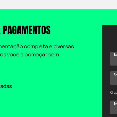
E PAGAMENTOS
mentação completa e diversas
mos você a começar sem
N
S
dadas
Cliq
N