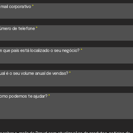
-mail corporativo
*
úmero de telefone
*
m que país está localizado o seu negócio?
*
ual é o seu volume anual de vendas?
*
omo podemos te ajudar?
*