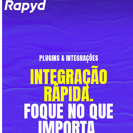
Op
Clo
mob
mob
me
me
PLUGINS & INTEGRAÇÕES
INTEGRAÇÃO
RÁPIDA.
FOQUE
NO
QUE
IMPORTA.