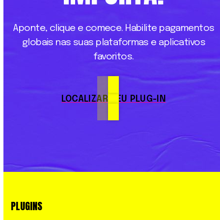
Aponte,
clique
e
comece.
Habilite
pagamentos
globais
nas
suas
plataformas
e
aplicativos
favoritos.
LOCALIZAR SEU PLUG-IN
PLUGINS