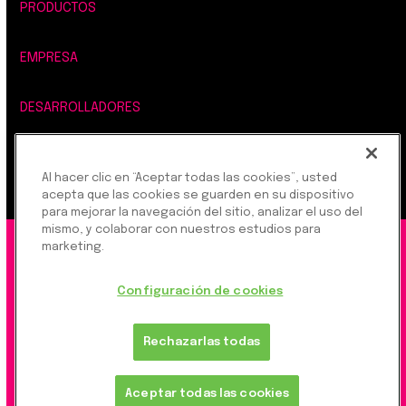
PRODUCTOS
EMPRESA
DESARROLLADORES
LEGAL, SEGURIDAD Y PRIVACIDAD
Al hacer clic en “Aceptar todas las cookies”, usted
acepta que las cookies se guarden en su dispositivo
para mejorar la navegación del sitio, analizar el uso del
mismo, y colaborar con nuestros estudios para
marketing.
©2026 Rapyd Financial Network (2016) Ltd.
Configuración de cookies
Política de privacidad del producto
|
Política de privacidad del sitio
|
Configuración de cookies
Rechazarlas todas
Rapyd Financial Network (2016) Ltd. es una
Aceptar todas las cookies