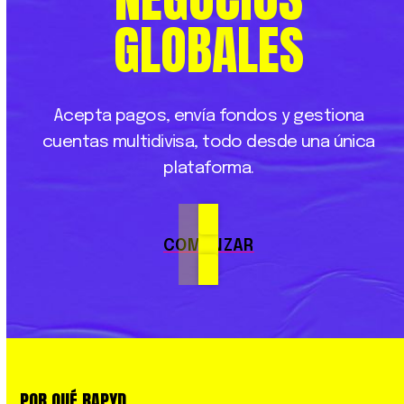
GLOBALES
Acepta
pagos,
envía
fondos
y
gestiona
cuentas
multidivisa,
todo
desde
una
única
plataforma.
COMENZAR
POR QUÉ RAPYD