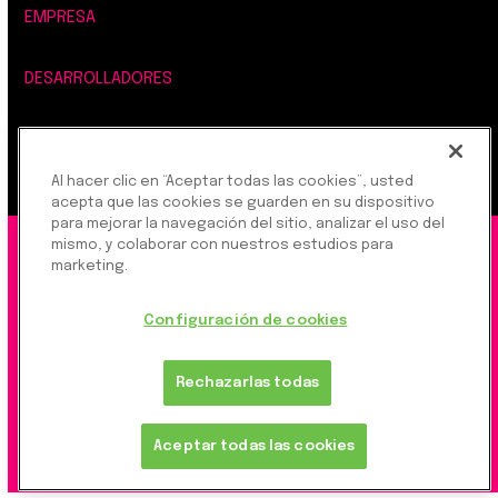
EMPRESA
DESARROLLADORES
LEGAL, SEGURIDAD Y PRIVACIDAD
Al hacer clic en “Aceptar todas las cookies”, usted
acepta que las cookies se guarden en su dispositivo
para mejorar la navegación del sitio, analizar el uso del
mismo, y colaborar con nuestros estudios para
©2026 Rapyd Financial Network (2016) Ltd.
marketing.
Política de privacidad del producto
|
Política de privacidad del sitio
|
Configuración de cookies
Configuración de cookies
Rechazarlas todas
Rapyd Financial Network (2016) Ltd. es una
Aceptar todas las cookies
empresa FinTech, que opera globalmente a
través de empresas regionales reguladas del