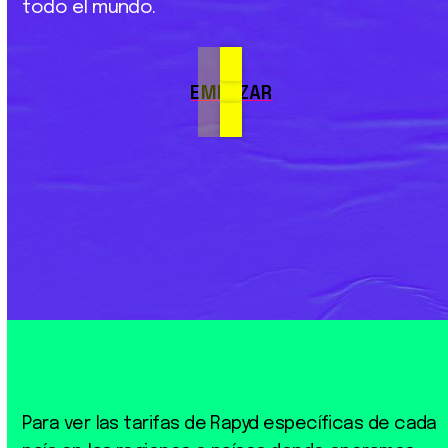
todo
el
mundo.
EMPEZAR
Para ver las tarifas de Rapyd específicas de cada