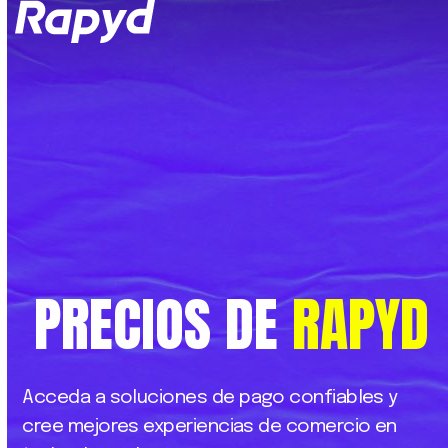
Op
Clo
mob
mob
me
me
PRECIOS
DE
RAPYD
Acceda
a
soluciones
de
pago
confiables
y
cree
mejores
experiencias
de
comercio
en