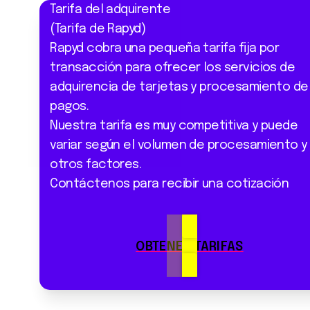
Tarifa del adquirente
(Tarifa de Rapyd)
Rapyd cobra una pequeña tarifa fija por
transacción para ofrecer los servicios de
adquirencia de tarjetas y procesamiento de
pagos.
Nuestra tarifa es muy competitiva y puede
variar según el volumen de procesamiento y
otros factores.
Contáctenos para recibir una cotización
OBTENER TARIFAS