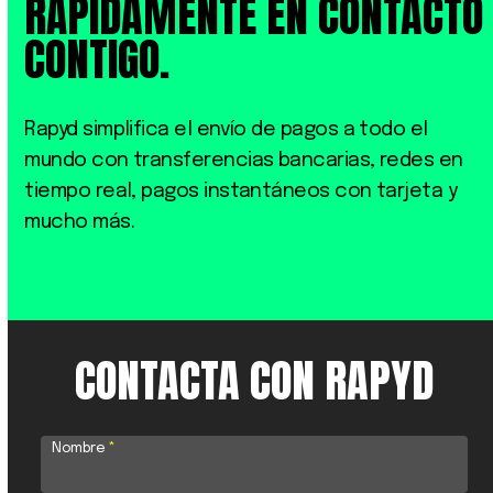
RÁPIDAMENTE EN CONTACTO
CONTIGO.
Rapyd simplifica el envío de pagos a todo el
mundo con transferencias bancarias, redes en
tiempo real, pagos instantáneos con tarjeta y
mucho más.
CONTACTA CON RAPYD
Nombre
*