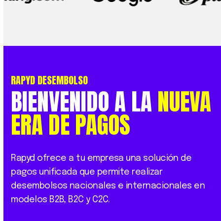
RAPYD DESEMBOLSO
BIENVENIDO
A
LA
NUEVA
ERA
DE
PAGOS
Rapyd ofrece a tu empresa una solución de
pagos unificada que permite realizar
desembolsos nacionales e internacionales en
modelos B2B, B2C y C2C.