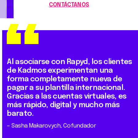
CONTÁCTANOS
Al asociarse con Rapyd, los clientes
de Kadmos experimentan una
forma completamente nueva de
pagar a su plantilla internacional.
Gracias a las cuentas virtuales, es
más rápido, digital y mucho más
barato.
– Sasha Makarovych, Cofundador