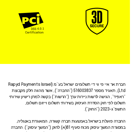
חברת אר איי פי ווי די תשלומים ישראל בע”מ (Rapyd Payments Israel
Ltd), תאגיד מספר 516003837 (“החברה”), אשר מהווה חלק מקבוצת
“ראפיד”, הגישה לרשות ניירות ערך (“הרשות”) בקשה למתן רישיון שירותי
תשלום לפי חוק הסדרת העיסוק בשירותי תשלום וייזום תשלום,
התשפ”ג-2023 (“החוק”).
החברה פועלת בישראל באמצעות חברה קשורה, המאוגדת באנגליה,
במסגרת המשך עיסוק מכוח סעיף 81(א) לחוק (“המשך עיסוק”). החברה