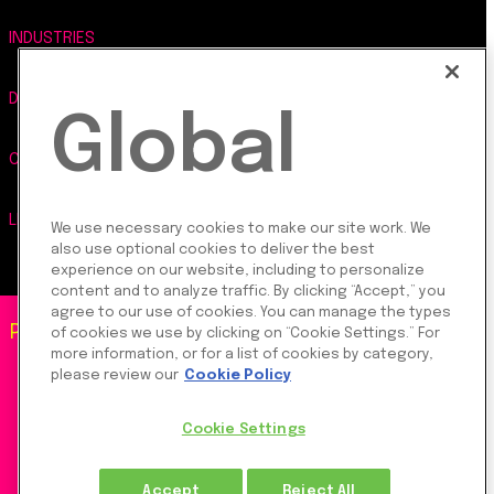
INDUSTRIES
DEVELOPERS
Global
COMPANY
LEGAL, SECURITY & PRIVACY
We use necessary cookies to make our site work. We
also use optional cookies to deliver the best
experience on our website, including to personalize
content and to analyze traffic. By clicking “Accept,” you
agree to our use of cookies. You can manage the types
Product Privacy Policy
|
©2026 Rapyd Financial
of cookies we use by clicking on “Cookie Settings.” For
more information, or for a list of cookies by category,
Site Privacy Policy
|
Network (2016) Ltd.
please review our
Cookie Policy
Cookie Settings
Cookie Settings
Rapyd Financial Network (2016) Ltd. is a FinTech
Accept
Reject All